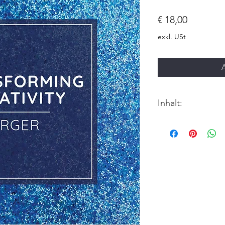
Preis
€ 18,00
exkl. USt
Inhalt:
pdf Anleitung d
mit detaillierter
der Haltungen (ca
mp3 Audio-Anleit
eine vollständig
MOON PRACTI
in deutscher Spr