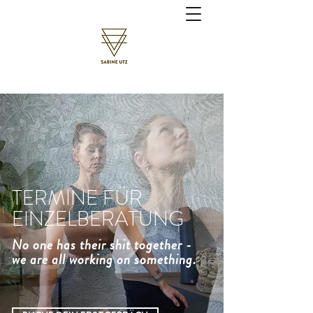
TERMINE FÜR
EINZELBERATUNG
No one has their shit together -
we are all working on something.