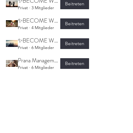
✨BECOME WHO YOU ARE✨ - Bindungswunden
Beitreten
Privat
·
3 Mitglieder
✨BECOME WHO YOU ARE✨ - Geschwisterrivalität
Beitreten
Privat
·
4 Mitglieder
✨BECOME WHO YOU ARE✨ - Gesunde Grenzen setzen
Beitreten
Privat
·
6 Mitglieder
Prana Management - Yoga Online Programm
Beitreten
Privat
·
6 Mitglieder
TANTRIC TRANSFORMATION 2022
Beitreten
Privat
·
5 Freunde
Mehr anzeigen
Anmelden