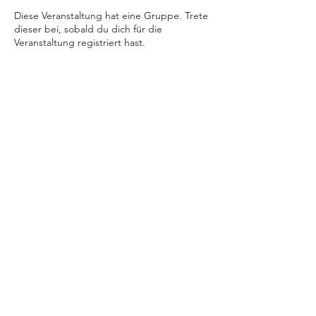
Diese Veranstaltung hat eine Gruppe. Trete
dieser bei, sobald du dich für die
Veranstaltung registriert hast.
Tickets
Verkauf beendet
Tickettyp
Energetisches Coaching
Mehr Infos
Preis
€ 99,00
Sharing is Caring!