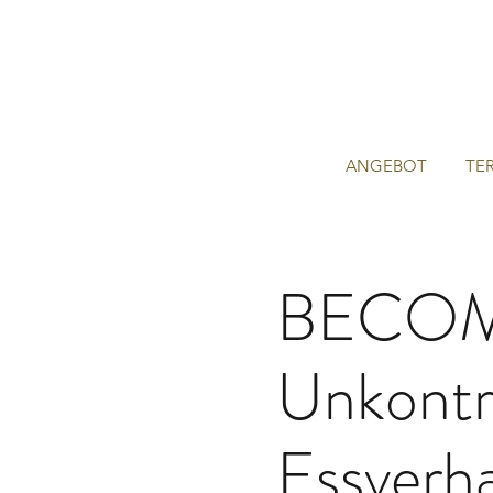
ANGEBOT
TE
BECOM
Unkontro
Essverh