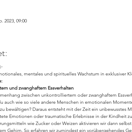
p. 2023, 09:00
t:
✨
otionales, mentales und spirituelles Wachstum in exklusiver K
:
rtem und zwanghaftem Essverhalten
mmenhang zwischen unkontrolliertem oder zwanghaftem Essver
 du auch wie so viele andere Menschen in emotionalen Moment
t zu bewältigen? Daraus entsteht mit der Zeit ein unbewusstes M
tete Emotionen oder traumatische Erlebnisse in der Kindheit zus
ungsmitteln wie Zucker oder Weizen aktivieren wir dann selbst
m Gehirn. So erfahren wir zumindest ein vorübergehendes Gef