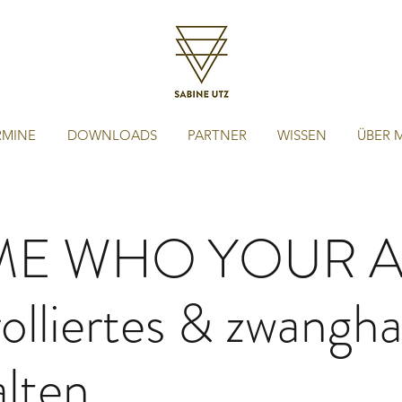
RMINE
DOWNLOADS
PARTNER
WISSEN
ÜBER 
E WHO YOUR A
lliertes & zwangha
alten