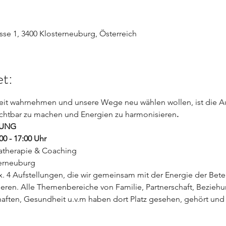
se 1, 3400 Klosterneuburg, Österreich
t:
eit wahrnehmen und unsere Wege neu wählen wollen, ist die Au
ichtbar zu machen und Energien zu harmonisieren
.
LUNG
0 - 17:00 Uhr
gatherapie & Coaching
terneuburg
. 4 Aufstellungen, die wir gemeinsam mit der Energie der Beteil
ren. Alle Themenbereiche von Familie, Partnerschaft, Beziehun
haften, Gesundheit u.v.m haben dort Platz gesehen, gehört und