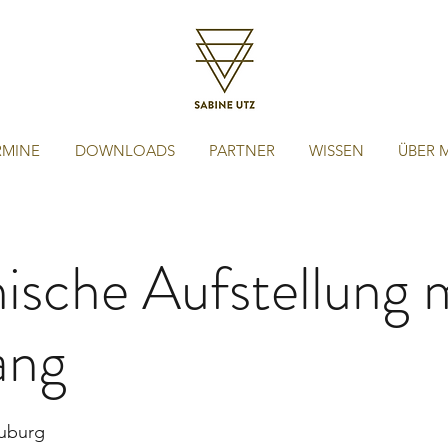
RMINE
DOWNLOADS
PARTNER
WISSEN
ÜBER 
sche Aufstellung m
ang
euburg