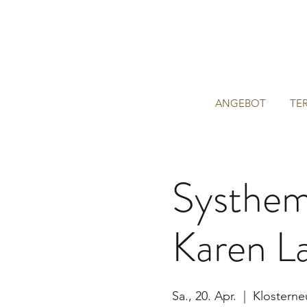
ANGEBOT
TE
Systhemi
Karen L
Sa., 20. Apr.
  |  
Klostern