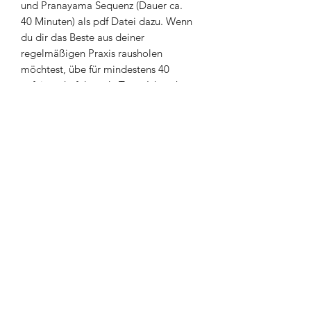
und Pranayama Sequenz (Dauer ca.
40 Minuten) als pdf Datei dazu. Wenn
du dir das Beste aus deiner
regelmäßigen Praxis rausholen
möchtest, übe für mindestens 40
aufeinanderfolgende Tage. Ich stehe
auch für Fragen oder Hilfestellungen zu
deiner Yogapraxis gerne online über
Zoom zur Verfügung -
hier geht es zur
Buchung
.
Viel Spaß beim Üben!
Falls du lieber mit Videoanleitung
praktizieren möchtest, bist du
HIER
genau richtig!
Ich danke meinem Lehrer Octavio
Salvado für die Inspiration.
Inhalt: