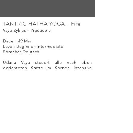
TANTRIC HATHA YOGA - Fire
Vayu Zyklus - Practice 5
Dauer: 49
Min.
Level: Beginner-Intermediate
Sprache: Deutsch
Udana Vayu steuert alle nach oben
gerichteten Kräfte im Körper. Intensive
Arbeit mit Uddiyana Bandha aktiviert
Prana im Nabelzentrum, Umkehrhaltungen
leiten dieses dann durch Sushumna Nadi
aufwärts. Diese Praxis ermöglicht es,
höhere Stufen der spirituellen
Verwirklichung zu erreichen.