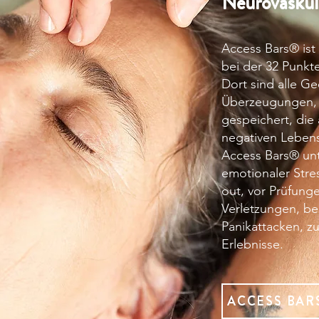
Neurovaskul
Access Bars® is
bei der 32 Punkt
Dort sind alle G
Überzeugungen,
gespeichert, die
negativen Leben
Access Bars® unt
emotionaler Stre
out, vor Prüfunge
Verletzungen, be
Panikattacken, z
Erlebnisse.
ACCESS BA