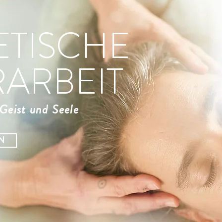
TISCHE
ARBEIT
Geist und Seele
N