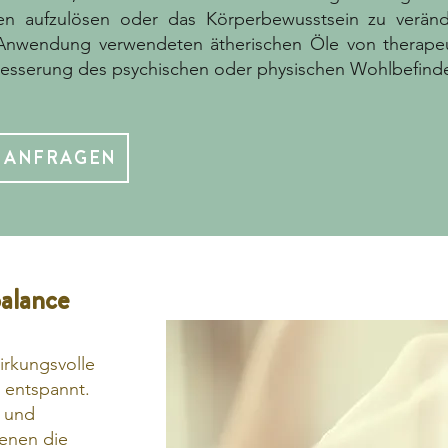
en aufzulösen oder das Körperbewusstsein zu veränd
Anwendung verwendeten ätherischen Öle von therapeut
esserung des psychischen oder physischen Wohlbefinde
 ANFRAGEN
balance
irkungsvolle
 entspannt.
s und
denen die