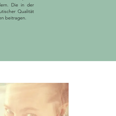
ern. Die in der
ischer Qualität
n beitragen.