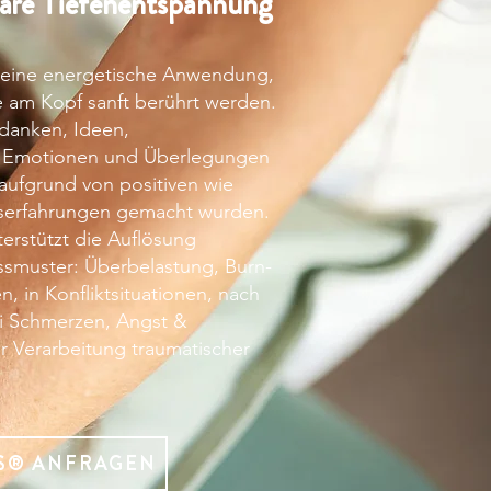
äre Tiefenentspannung
t eine energetische Anwendung,
e am Kopf sanft berührt werden.
edanken, Ideen,
 Emotionen und Überlegungen
 aufgrund von positiven wie
serfahrungen gemacht wurden.
erstützt die Auflösung
ssmuster:
Überbelastung, Burn-
n, in Konfliktsituationen, nach
i Schmerzen, Angst &
ur Verarbeitung traumatischer
RS® ANFRAGEN