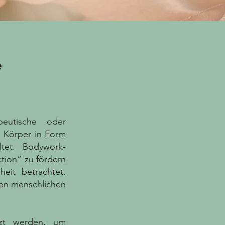
e
peutische oder
n Körper in Form
ltet. Bodywork-
tion“ zu fördern
eit betrachtet.
den menschlichen
tzt werden, um