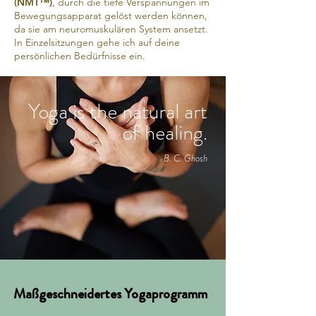
(NMT™)
, durch die tiefe Verspannungen im
Bewegungsapparat gelöst werden können,
da sie am neuromuskulären System ansetzt.
In Einzelsitzungen gehe ich auf deine
persönlichen Bedürfnisse ein.
Yoga is the natural art
of healing.
B. C. Ghosh
Maßgeschneidertes Yogaprogramm