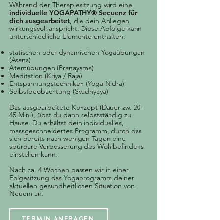
Während der Therapiesitzung wird eine
individuelle YOGAPATHY® Sequenz für
dich ausgearbeitet
, die dein Anliegen
wirkungsvoll anspricht. Diese Abfolge kann
unterschiedliche Elemente enthalten:
statischen oder dynamischen Yogaübungen
(Asana)
Atemübungen (Pranayama)
Meditation (Kriya / Raja)
Entspannungstechniken (Yoga Nidra)
Selbstbeobachtung (Svadhyaya)
Das ausgearbeitete Konzept (Dauer zw. 20-
45 Min.), übst du dann selbstständig zu
Hause. Du erhältst dein individuelles,
massgeschneidertes Programm, durch das
sich bereits nach wenigen Tagen eine
spürbare Verbesserung des Wohlbefindens
einstellen kann.
Nach ca. 4 Wochen passen wir in einer
Folgesitzung das Yogaprogramm deiner
aktuellen gesundheitlichen Situation von
Neuem an.
TERMIN ANFRAGEN