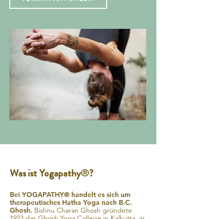
Was ist Yogapathy
®
?
Bei YOGAPATHY® handelt es sich um
therapeutisches Hatha Yoga nach B.C.
Ghosh.
Bishnu Charan Ghosh
gründete
1923 das Ghosh Yoga College in Kalkutta, in