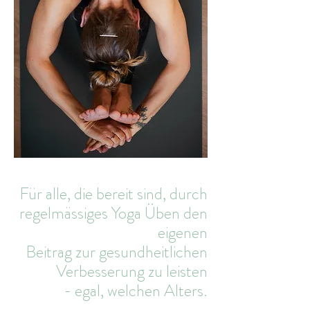
Für alle, die bereit sind, durch
regelmässiges Yoga Üben den
eigenen
Beitrag zur gesundheitlichen
Verbesserung zu leisten
- egal, welchen Alters.