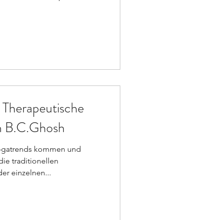
herapeutische
h B.C.Ghosh
Yogatrends kommen und
ie traditionellen
er einzelnen...