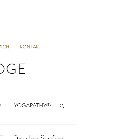
MICH
KONTAKT
DGE
A
YOGAPATHY®
 Die drei Stufen